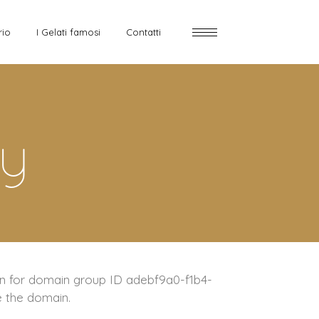
rio
I Gelati famosi
Contatti
cy
n for domain group ID adebf9a0-f1b4-
e the domain.