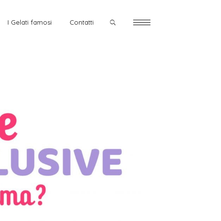
I Gelati famosi
Contatti