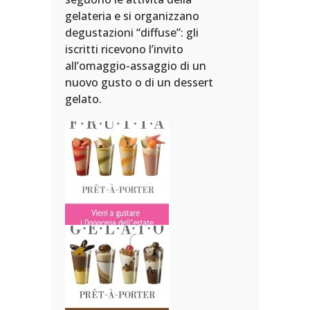
gelateria e si organizzano
GELA
degustazioni “diffuse”: gli
iscritti ricevono l’invito
PER 
all’omaggio-assaggio di un
erna
nuovo gusto o di un dessert
no a
gelato.
i.
Una de
to e
la sorp
diretta
ico
crema 
senza l