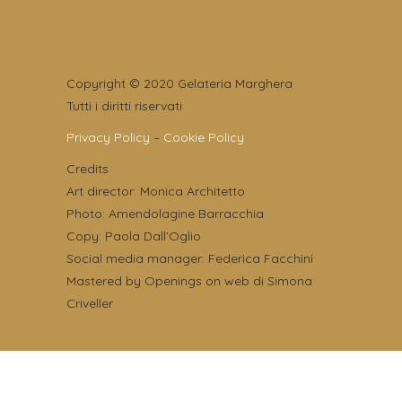
Copyright © 2020 Gelateria Marghera
Tutti i diritti riservati
Privacy Policy
–
Cookie Policy
Credits
Art director: Monica Architetto
Photo: Amendolagine Barracchia
Copy: Paola Dall’Oglio
Social media manager: Federica Facchini
Mastered by Openings on web di Simona
Criveller