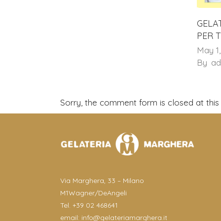
GELA
PER T
May 1
By
a
Sorry, the comment form is closed at this 
Via Marghera, 33 – Milano
M1Wagner/DeAngeli
Tel. +39 02 468641
email:
info@gelateriamarghera.it