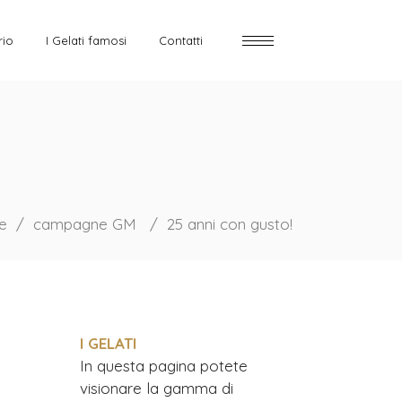
rio
I Gelati famosi
Contatti
e
/
campagne GM
/
25 anni con gusto!
I GELATI
In questa pagina potete
visionare la gamma di