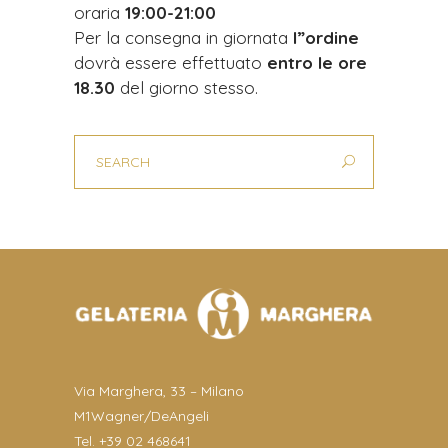
oraria
19:00-
21:00
Per la consegna in giornata
l”ordine
dovrà essere effettuato
entro le ore
18.30
del giorno stesso.
Via Marghera, 33 – Milano
M1Wagner/DeAngeli
Tel. +39 02 468641