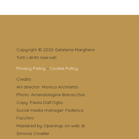
Copyright © 2020 Gelateria Marghera
Tutti i diritti riservati
Privacy Policy
–
Cookie Policy
Credits
Art director: Monica Architetto
Photo: Amendolagine Barracchia
Copy: Paola Dall’Oglio
Social media manager: Federica
Facchini
Mastered by Openings on web di
Simona Criveller