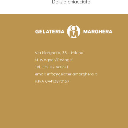
Delizie ghiacciate
Via Marghera, 33 – Milano
M1Wagner/DeAngeli
Tel. +39 02 468641
email:
info@gelateriamarghera.it
P.IVA 04413870157