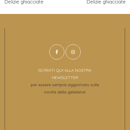
Delizie ghiacciate
Delizie ghiacciate
ISCRIVITI QUI ALLA NOSTRA
NEWSLETTER
per essere sempre aggiornato sulle
novità della gelateria!